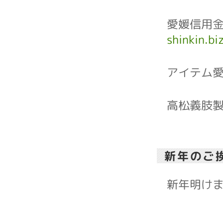
愛媛信用
shinkin.bi
アイテム
高松義肢
新年のご
新年明け