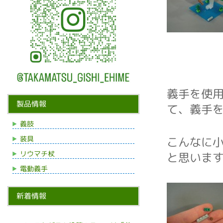
義手を使
製品情報
て、義手
義肢
装具
こんなに
リウマチ杖
と思いま
電動義手
新着情報