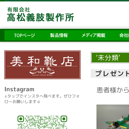
‘未分類’
プレゼン
Instagram
患者様か
↓タップでインスタへ飛べます。ぜひフォ
ローお願いします☺️