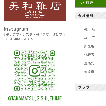
会社概要
会社情報
Instagram
社 名：
↓タップでインスタへ飛べます。ぜひフォ
設 立：
ローお願いします☺️
所在地：
代表者：
連絡先：
従業員：
マップ