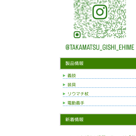
製品情報
義肢
装具
リウマチ杖
電動義手
新着情報